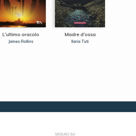
L'ultimo oracolo
Madre d'ossa
Senz
James Rollins
Ilaria Tuti
Andrew C
SEGUICI SU