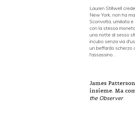
Lauren Stillwell crede
New York, non ha mai
Sconvolta, umiliata e 
con la stessa moneta:
una notte di sesso s
incubo senza via d'usc
un beffardo scherzo de
l'assassino…
James Patterson
insieme. Ma com
the Observer