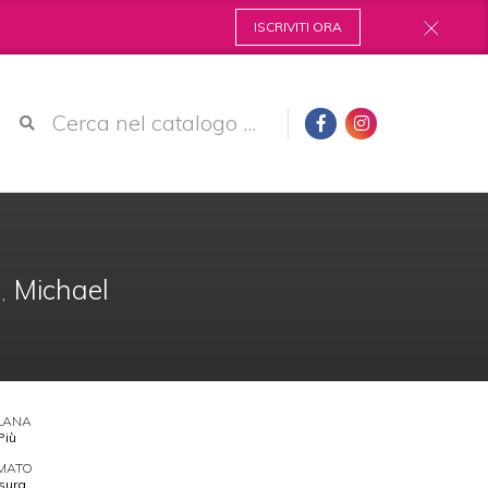
ISCRIVITI ORA
n
Michael
,
LANA
Più
MATO
sura