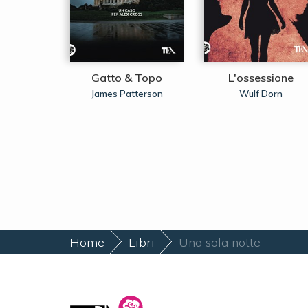
 giorno
Gatto & Topo
L'ossessione
ooper
James Patterson
Wulf Dorn
Home
Libri
Una sola notte