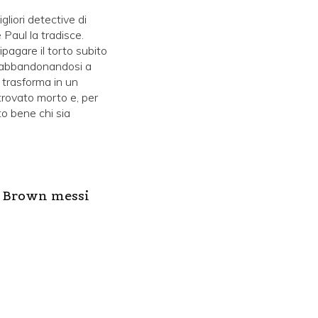
gliori detective di
Paul la tradisce.
ipagare il torto subito
i, abbandonandosi a
 trasforma in un
 trovato morto e, per
to bene chi sia
n Brown messi