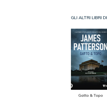
GLI ALTRI LIBRI D
con amore
Il diario di Suzanne
Gatto & Topo