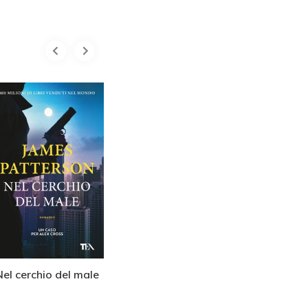
Nel cerchio del male
Bersaglio Alex Cross
Il col