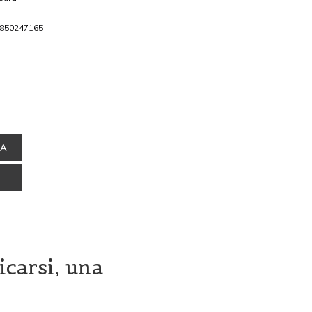
850247165
NA
icarsi, una