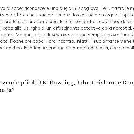
va di saper riconoscere una bugia. Si sbagliava. Lei, una tra le mi
 sospettato che il suo matrimonio fosse una menzogna. Eppure 
in preda a un bruciante desiderio di vendetta, Lauren decide di r
 cede alle lusinghe di un affascinante detective della narcotic
frenato. Ma quella che doveva essere una semplice avventura si
ita. Poche ore dopo il loro incontro, infatti, il suo amante viene
l destino, le indagini vengono affidate proprio a lei, che sa mol
 vende più di J.K. Rowling, John Grisham e Da
e fa?