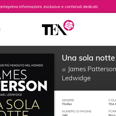
anteprima informazioni, esclusive e contenuti dedicati.
E
Una sola notte
James Patterso
di
Ledwidge
GENERE
COL
Thriller
TEA 
NUMERO DI PAGINE
FOR
348
Bros