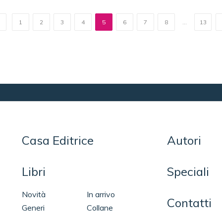
1
2
3
4
5
6
7
8
...
13
Casa Editrice
Autori
Libri
Speciali
Novità
In arrivo
Contatti
Generi
Collane