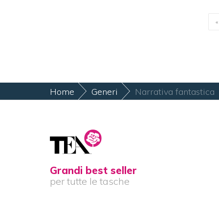
«
Home
Generi
Narrativa fantastica
Grandi best seller
per tutte le tasche