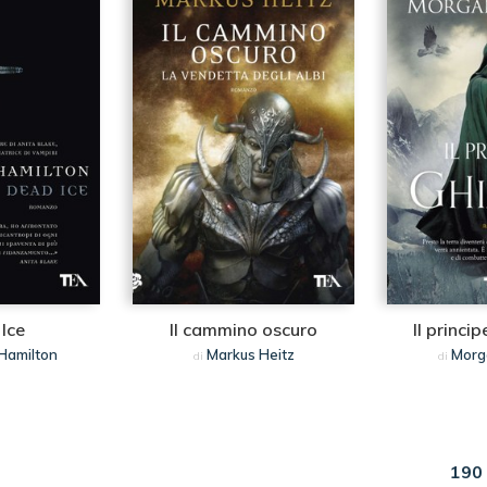
Ice
Il cammino oscuro
Il princip
 Hamilton
Markus Heitz
Morg
di
di
190