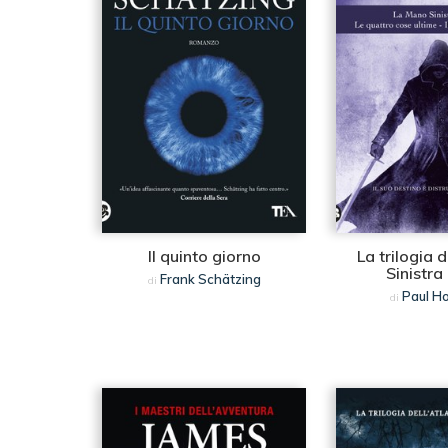
Il quinto giorno
La trilogia 
Sinistra
Frank Schätzing
di
Paul H
di