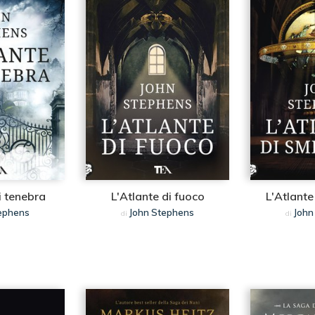
i tenebra
L'Atlante di fuoco
L'Atlante
ephens
John Stephens
John
di
di