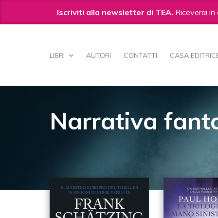
Iscriviti alla newsletter di TEA.
Riceverai in 
Salta
ai
LIBRI
AUTORI
CONTATTI
CASA EDITRIC
contenuti.
|
Salta
alla
navigazione
Narrativa fant
190
IN NARRATIVA FANTASTICA