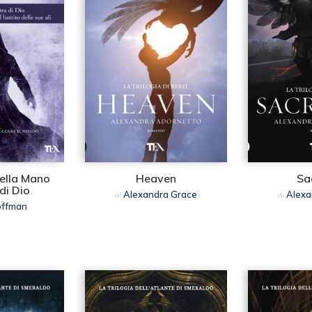
della Mano
Heaven
Sac
 di Dio
Alexandra Grace
Alexa
di
di
offman