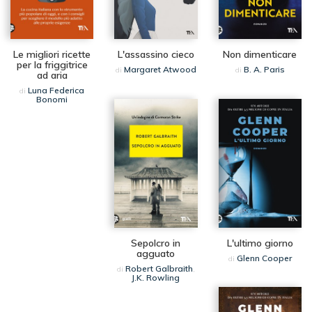
Le migliori ricette
L'assassino cieco
Non dimenticare
per la friggitrice
Margaret Atwood
B. A. Paris
di
di
ad aria
Luna Federica
di
Bonomi
Sepolcro in
L'ultimo giorno
agguato
Glenn Cooper
di
Robert Galbraith
di
,
J.K. Rowling