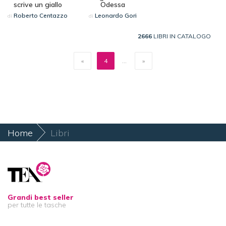
scrive un giallo
Odessa
Roberto Centazzo
Leonardo Gori
di
di
2666
LIBRI IN CATALOGO
«
4
...
»
Home
Libri
Grandi best seller
per tutte le tasche