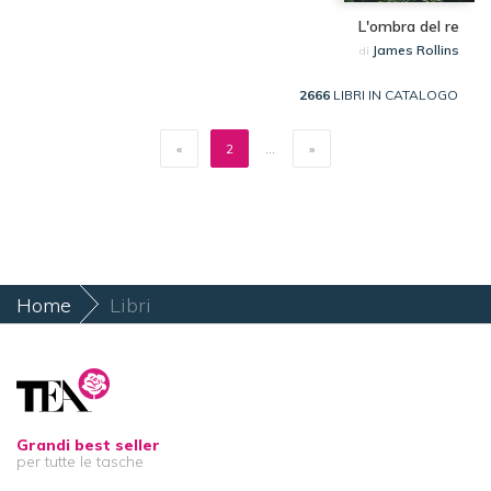
L'ombra del re
James Rollins
di
2666
LIBRI IN CATALOGO
«
2
...
»
Home
Libri
Grandi best seller
per tutte le tasche