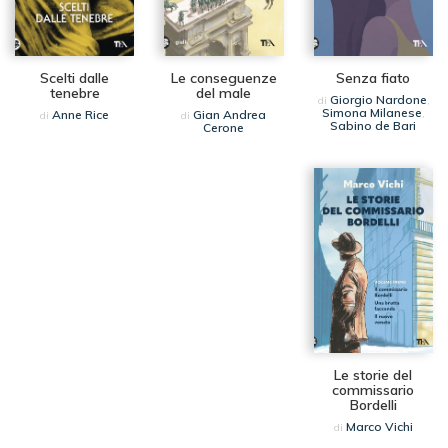
Scelti dalle
Le conseguenze
Senza fiato
tenebre
del male
Giorgio Nardone
di
,
Simona Milanese
Anne Rice
Gian Andrea
,
di
di
Sabino de Bari
Cerone
Le storie del
commissario
Bordelli
Marco Vichi
di