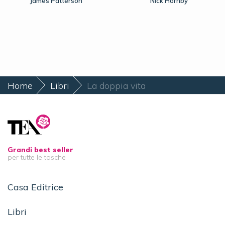
James Patterson
Nick Hornby
Home
Libri
La doppia vita
Grandi best seller
per tutte le tasche
Casa Editrice
Libri