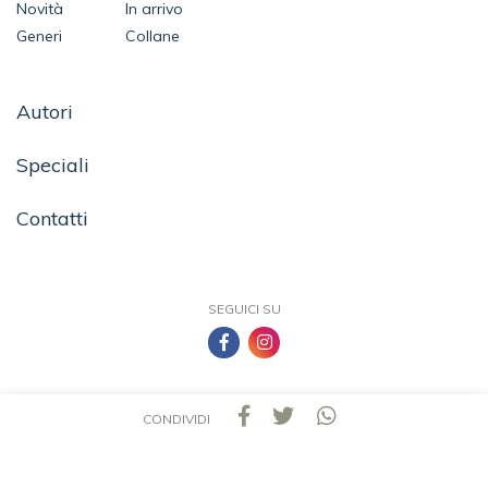
Novità
In arrivo
Generi
Collane
Autori
Speciali
Contatti
SEGUICI SU
CONDIVIDI
TEA - Tascabili degli Editori Associati S.r.l. | All rights reserved © 2026 | P.IVA:
09691220157
Una casa editrice del Gruppo editoriale Mauri Spagnol