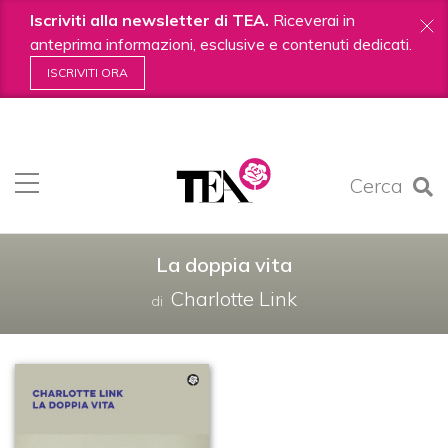
Iscriviti alla newsletter di TEA.
Riceverai in
anteprima informazioni, esclusive e contenuti dedicati.
ISCRIVITI ORA
Salta
ai
contenuti.
Cerca
|
Salta
alla
navigazione
La doppia vita
Charlotte Link
di