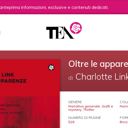
anteprima informazioni, esclusive e contenuti dedicati.
E
Oltre le appar
Charlotte Lin
di
GENERE
COL
Narrativa generale
,
Gialli e
Narra
mystery
,
Thriller
NUMERO DI PAGINE
FOR
528
Bros