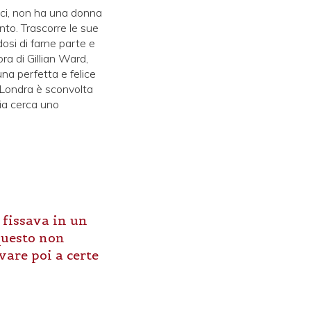
ici, non ha una donna
nto. Trascorre le sue
osi di farne parte e
ra di Gillian Ward,
una perfetta e felice
o Londra è sconvolta
zia cerca uno
o fissava in un
questo non
vare poi a certe