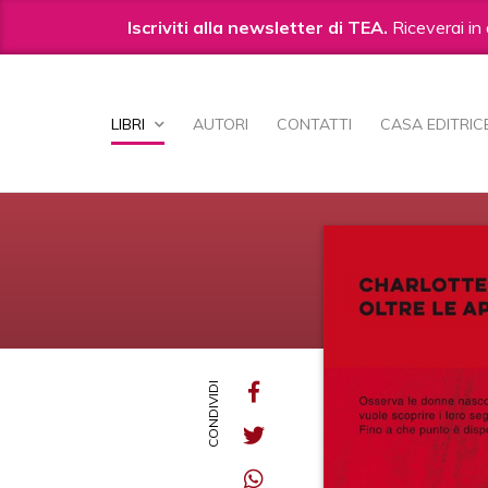
Iscriviti alla newsletter di TEA.
Riceverai in 
Salta
ai
LIBRI
AUTORI
CONTATTI
CASA EDITRIC
contenuti.
|
Salta
alla
navigazione