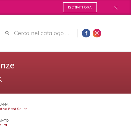
ISCRIVITI ORA
enze
k
LANA
tiva Best Seller
MATO
sura