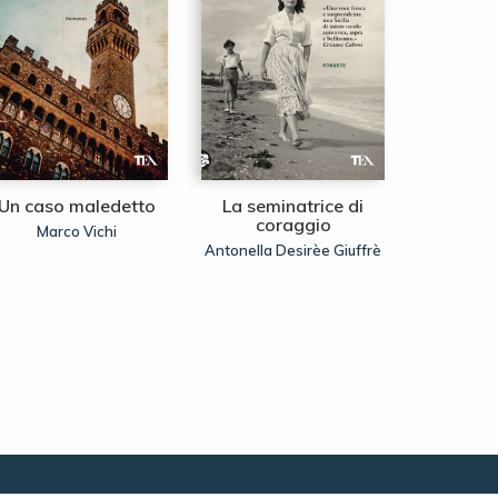
Un caso maledetto
La seminatrice di
Il gioco
coraggio
Marco Vichi
Javie
Antonella Desirèe Giuffrè