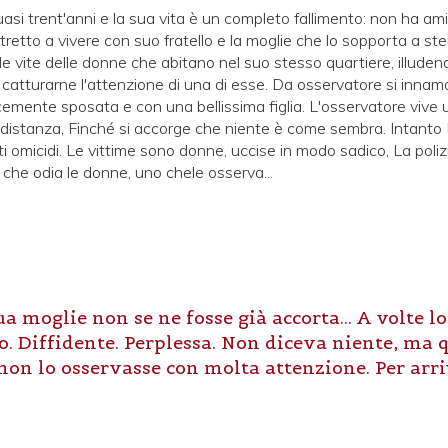
i trent'anni e la sua vita è un completo fallimento: non ha am
retto a vivere con suo fratello e la moglie che lo sopporta a ste
e vite delle donne che abitano nel suo stesso quartiere, illudend
a catturarne l'attenzione di una di esse. Da osservatore si innamo
icemente sposata e con una bellissima figlia. L'osservatore vive 
i, a distanza, Finché si accorge che niente è come sembra. Intant
ti omicidi. Le vittime sono donne, uccise in modo sadico, La poli
che odia le donne, uno chele osserva...
ua moglie non se ne fosse già accorta... A volte l
o. Diffidente. Perplessa. Non diceva niente, ma 
non lo osservasse con molta attenzione. Per arri