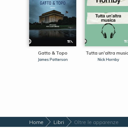
ambini
Gatto & Topo
Tutta un'altra musi
el bosco
James Patterson
Nick Hornby
 Atwood
Home
Libri
Oltre le apparenze