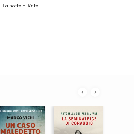
La notte di Kate
Senza colpa
L'i