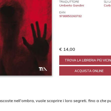
TRADUTTORE
SU L
Umberto Gandini
Corb
EAN
9788850260782
€ 14,00
TROVA LA LIBRERIA PIÙ VICI
ACQUISTA ONLINE
coste nell'ombra, vuole scoprire i loro segreti. fino a che 