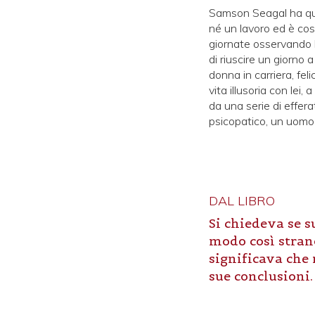
Samson Seagal ha quas
né un lavoro ed è cost
giornate osservando l
di riuscire un giorno 
donna in carriera, fel
vita illusoria con le
da una serie di effera
psicopatico, un uomo 
DAL LIBRO
Si chiedeva se s
modo così stran
significava che 
sue conclusioni.