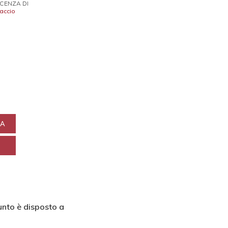
ICENZA DI
accio
NA
punto è disposto a