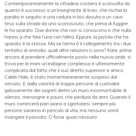
Contemporaneamente la cittadina costiera è sconvolta da
quanto è successo a un’insegnante di liceo, che rischia la
paralisi in seguito a una caduta in bici dovuta a un cavo
teso sulla strada da uno sconosciuto, che prima di fuggire
le ha sparato. Due donne che non si conoscono e che nulla
hanno a che fare l’una con l’altra. Eppure, la pistola che ha
sparato è la stessa. Ma se l’arma è il collegamento tra i due
tentativi di omicidio, quali altre relazioni ci sono? Kate, prima
ancora di prendere ufficialmente posto nella nuova sede, si
trova per le mani un’indagine complessa e ulteriormente
complicata dal fatto che il suo diretto superiore e amico,
Caleb Hale, è stato momentaneamente sospeso dal
servizio. E dalla volontà di troppe persone di custodire
gelosamente dei segreti dietro un muro insormontabile di
silenzio, menzogne e paura, che perdura da anni. Quando il
muro comincerà pian piano a sgretolarsi, sempre più
persone saranno in pericolo di vita, ma nessuno vorrà
rivangare il passato. O forse
quasi
nessuno.