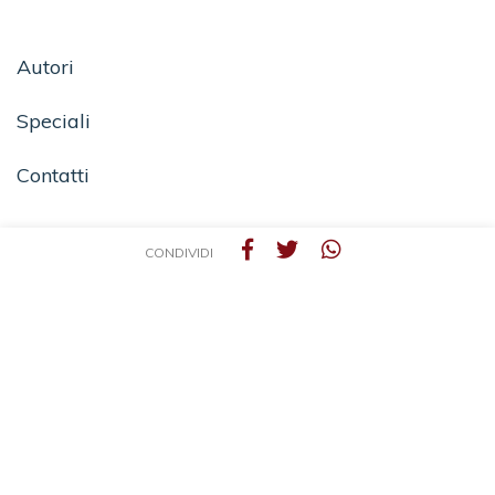
Autori
Speciali
Contatti
CONDIVIDI
SEGUICI SU
TEA - Tascabili degli Editori Associati S.r.l. | All rights reserved © 2026 | P.IVA:
09691220157
Una casa editrice del Gruppo editoriale Mauri Spagnol