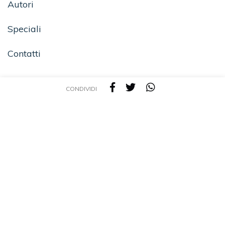
Autori
Speciali
Contatti
CONDIVIDI
SEGUICI SU
TEA - Tascabili degli Editori Associati S.r.l. | All rights reserved © 2026 | P.IVA:
09691220157
Una casa editrice del Gruppo editoriale Mauri Spagnol
Il sito tealibri.it partecipa ai programmi di affiliazione dei negozi IBS.it e Amazon EU,
forme di accordo che consentono ai siti di recepire una piccola quota dei ricavi sui
prodotti linkati e poi acquistati dagli utenti, senza variazione di prezzo per questi