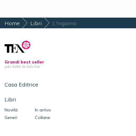
Home
Libri
L'inganno
Grandi best seller
per tutte le tasche
Casa Editrice
Libri
Novità
In arrivo
Generi
Collane