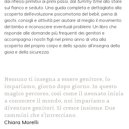
dai riflessi primitivi ai primi passi, dal
tummy time
allo stare
sul fianco e seduto. Una guida completa e dettagliata alla
scoperta dell’evoluzione psicomotoria del bebè, piena di
giochi, consigli e attività per aiutare al meglio il movimento
del bimbo e riconoscere eventuali problemi. Un libro che
risponde alle domande più frequenti dei genitori e
accompagna i nostri figli nel primo anno di vita alla
scoperta del proprio corpo e dello spazio all’insegna della
gioia e della sicurezza.
Nessuno ti insegna a essere genitore, lo
impariamo, giorno dopo giorno. In questo
magico percorso, così come il neonato inizia
a conoscere il mondo, noi impariamo a
diventare genitori. Si cresce insieme. Due
cammini che s'intrecciano.
Chiara Morelli