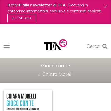
Iscriviti alla newsletter di TEA.
Riceverai in
anteprima informazioni, esclusive e contenuti dedicati.
ISCRIVITI ORA
Salta
ai
contenuti.
Cerca
|
Salta
alla
navigazione
Gioco con te
Chiara Morelli
di