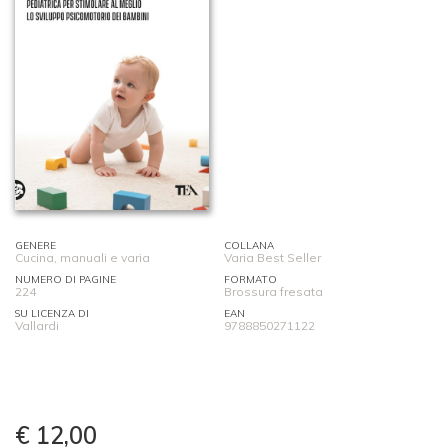
GENERE
COLLANA
Cucina, manuali e varia
Varia Best Seller
NUMERO DI PAGINE
FORMATO
224
Brossura fresata
SU LICENZA DI
EAN
Vallardi
9788850271122
€ 12,00