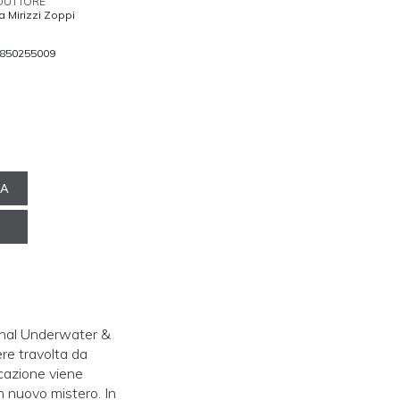
DUTTORE
a Mirizzi Zoppi
850255009
NA
ional Underwater &
re travolta da
cazione viene
n nuovo mistero. In