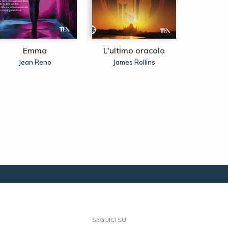
Emma
L'ultimo oracolo
L'omb
Jean Reno
James Rollins
Jame
SEGUICI SU