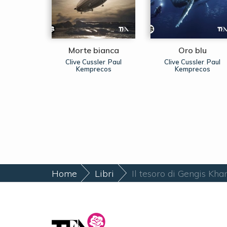
a cenere
Morte bianca
Oro blu
stantini
Clive Cussler
Paul
Clive Cussler
Paul
,
,
Kemprecos
Kemprecos
Home
Libri
Il tesoro di Gengis Kha