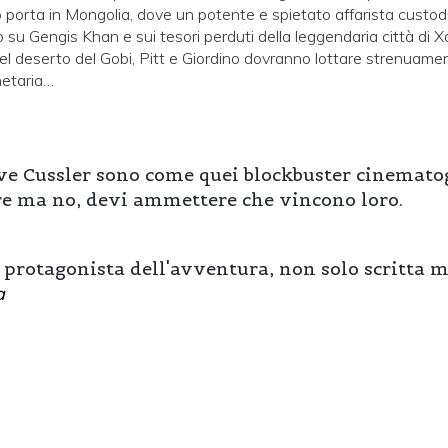
lo porta in Mongolia, dove un potente e spietato affarista custo
su Gengis Khan e sui tesori perduti della leggendaria città di X
 del deserto del Gobi, Pitt e Giordino dovranno lottare strenuam
netaria…
ive Cussler sono come quei blockbuster cinematog
re ma no, devi ammettere che vincono loro.
 protagonista dell'avventura, non solo scritta m
a