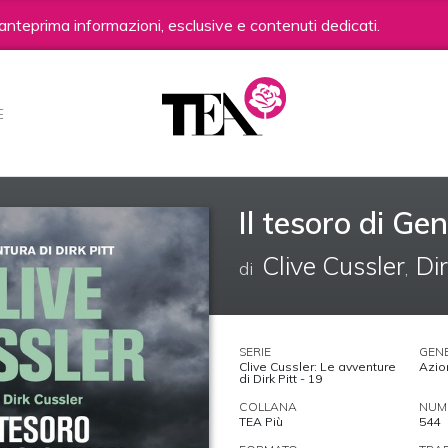
anteprima informazioni, esclusive e contenuti dedicati.
E
Il tesoro di Ge
Clive Cussler
Di
di
,
SERIE
GEN
Clive Cussler: Le avventure
Azio
di Dirk Pitt - 19
COLLANA
NUME
TEA Più
544