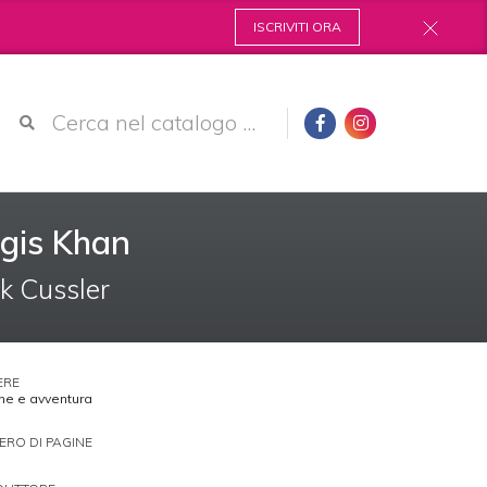
ISCRIVITI ORA
ngis Khan
rk Cussler
ERE
ne e avventura
RO DI PAGINE