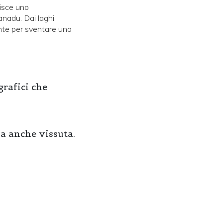
disce uno
anadu. Dai laghi
ente per sventare una
rafici che
a anche vissuta.