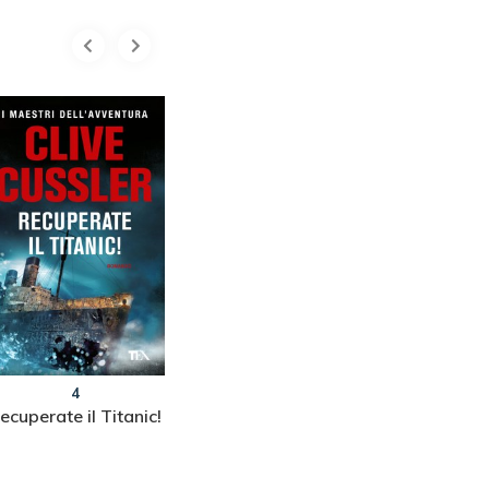
4
5
ecuperate il Titanic!
Virus
Salto