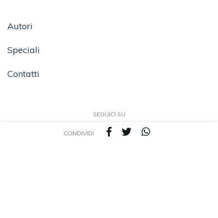
Autori
Speciali
Contatti
SEGUICI SU
CONDIVIDI
TEA - Tascabili degli Editori Associati S.r.l. | All rights reserved © 2026 | P.IVA:
09691220157
Una casa editrice del Gruppo editoriale Mauri Spagnol