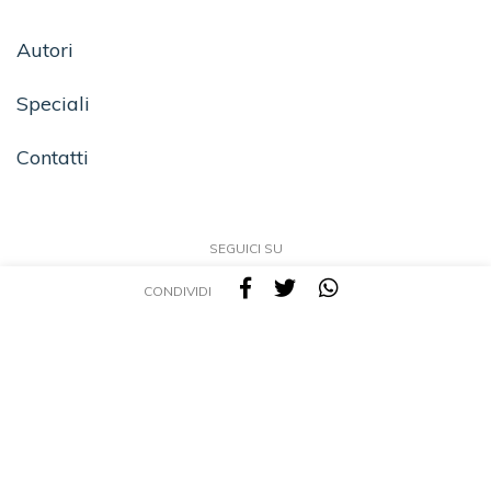
Autori
Speciali
Contatti
SEGUICI SU
CONDIVIDI
TEA - Tascabili degli Editori Associati S.r.l. | All rights reserved © 2026 | P.IVA:
09691220157
Una casa editrice del Gruppo editoriale Mauri Spagnol
Il sito tealibri.it partecipa ai programmi di affiliazione dei negozi IBS.it e Amazon EU,