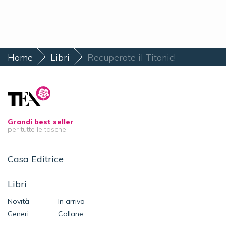
Home
Libri
Recuperate il Titanic!
Grandi best seller
per tutte le tasche
Casa Editrice
Libri
Novità
In arrivo
Generi
Collane