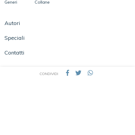
Generi
Collane
Autori
Speciali
Contatti
CONDIVIDI
SEGUICI SU
TEA - Tascabili degli Editori Associati S.r.l. | All rights reserved © 2026 | P.IVA:
09691220157
Una casa editrice del Gruppo editoriale Mauri Spagnol