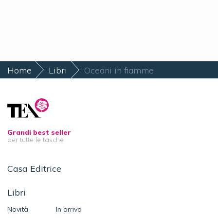
Home
Libri
Oceani in fiamme
Grandi best seller
per tutte le tasche
Casa Editrice
Libri
Novità
In arrivo