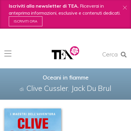
Iscriviti alla newsletter di TEA.
Riceverai in
anteprima informazioni, esclusive e contenuti dedicati.
ISCRIVITI ORA
Salta
ai
contenuti.
Cerca
|
Salta
alla
navigazione
Oceani in fiamme
Clive Cussler
Jack Du Brul
di
,