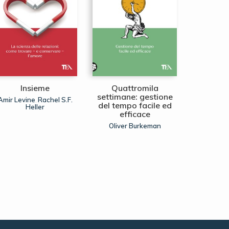
Insieme
Quattromila
Il poter
settimane: gestione
del 
Amir Levine
Rachel S.F.
,
del tempo facile ed
Heller
Mik
efficace
Oliver Burkeman