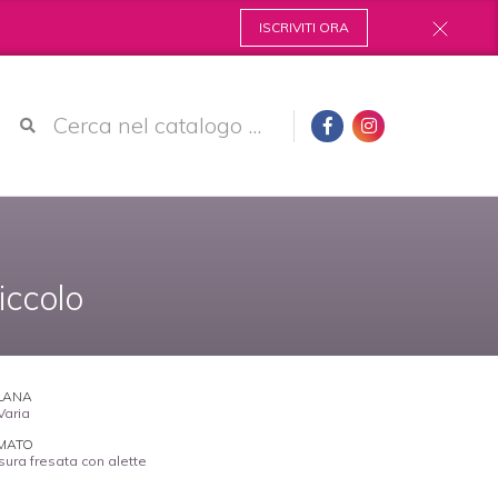
ISCRIVITI ORA
iccolo
LANA
Varia
MATO
sura fresata con alette