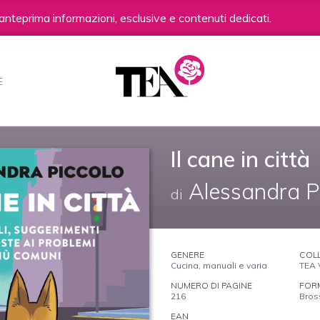
anteprima informazioni, esclusive e contenuti dedicati.
E
Il cane in città
Alessandra P
di
GENERE
COL
Cucina, manuali e varia
TEA 
NUMERO DI PAGINE
FOR
216
Bros
EAN