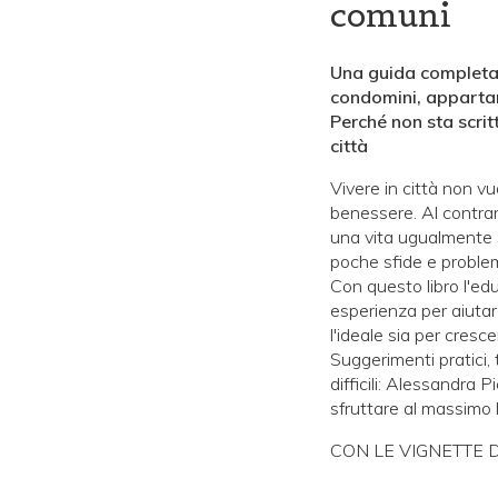
comuni
Una guida completa e
condomini, appartame
Perché non sta scrit
città
Vivere in città non vu
benessere. Al contrari
una vita ugualmente s
poche sfide e proble
Con questo libro l'ed
esperienza per aiutarci
l'ideale sia per cresce
Suggerimenti pratici
difficili: Alessandra 
sfruttare al massimo l
CON LE VIGNETTE 