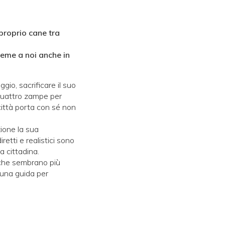
proprio cane tra
ieme a noi anche in
gio, sacrificare il suo
a quattro zampe per
città porta con sé non
zione la sua
iretti e realistici sono
ta cittadina.
 che sembrano più
e una guida per