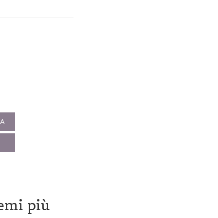
NA
lemi più