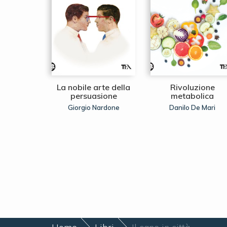
ì che si
La nobile arte della
Rivoluzione
 giallo
persuasione
metabolica
entazzo
Giorgio Nardone
Danilo De Mari