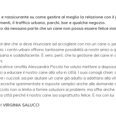
 rassicurante su come gestire al meglio la relazione con il 
nti, il traffico urbano, parchi, bar e qualche negozio.
to da nessuna parte che un cane non possa essere felice ins
ol dire che si deve rinunciare ad accogliere con noi un cane o, peg
o, i centri urbani offrono tantissime possibilità ai nostri amici 
ana e soddisfacente. È vero, però, che la gestione del cane in 
mi.
ucatrice cinofila Alessandra Piccolo ha voluto mettere a disposi
 a educare il nostro cane alla vita in città. I suoi consigli chiari, d
re i cuccioli, sia per aiutare un cane già adulto a adattarsi alla vi
, tecniche sperimentate e risposte semplici anche alle domande
Piccolo non si limita a fornire soluzioni ai problemi, ma offre anch
a città perché il nostro cane sia soprattutto felice. E noi con lui.
DI
VIRGINIA SALUCC
I