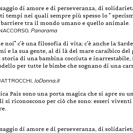
ssaggio di amore e di perseveranza, di solidarietà
ti tempi nei quali sempre più spesso lo " specism
 barriere tra il mondo umano e quello animale.
NACCORSO,
Panorama
 noi" c'è una filosofia di vita; c'è anche la Sar
mi e la sua gente, al di là del mare caraibico del 
la storia di una bambina cocciuta e inarrestabile
dello per tutte le bimbe che sognano di una car
ATTROCCHI,
IoDonna.it
nica Pais sono una porta magica che si apre su u
 si riconoscono per ciò che sono: esseri viventi 
re.
ssaggio di amore e di perseveranza, di solidarietà