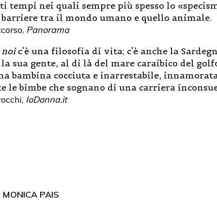
ti tempi nei quali sempre più spesso lo «specis
 barriere tra il mondo umano e quello animale.
corso,
Panorama
 noi
c'è una filosofia di vita; c'è anche la Sarde
la sua gente, al di là del mare caraibico del golf
 una bambina cocciuta e inarrestabile, innamorata
te le bimbe che sognano di una carriera inconsue
occhi,
IoDonna.it
I
MONICA PAIS