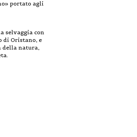
mo» portato agli
gna selvaggia con
o di Oristano, e
 della natura,
ta.