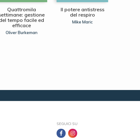
Quattromila
Il potere antistress
WA,
settimane: gestione
del respiro
gia
del tempo facile ed
all'
Mike Maric
efficace
Laura I
Oliver Burkeman
SEGUICI SU