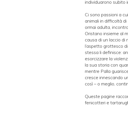
individuarono subito i
Ci sono passioni a cu
animali in difficoltà d
ormai adulta, incontra
Oristano insieme al ma
causa di un laccio di 
l’aspetto grottesco d
stessa li definisce: a
esorcizzare la violenz
la sua storia con quan
mentre Palla guarisce
cresce innescando una
così – o meglio, conti
Queste pagine racconta
fenicotteri e tartarug