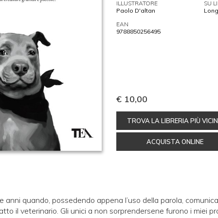
ILLUSTRATORE
SU L
Paolo D'altan
Long
EAN
9788850256495
€ 10,00
TROVA LA LIBRERIA PIÙ VICI
ACQUISTA ONLINE
e anni quando, possedendo appena l’uso della parola, comunicai 
tto il veterinario. Gli unici a non sorprendersene furono i miei pr