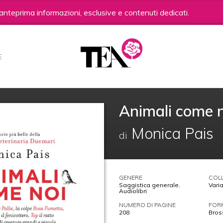
anteprima informazioni, esclusive e contenuti dedicati.
E
Animali come 
Monica Pais
di
GENERE
COL
Saggistica generale
,
Varia
Audiolibri
NUMERO DI PAGINE
FOR
208
Bros