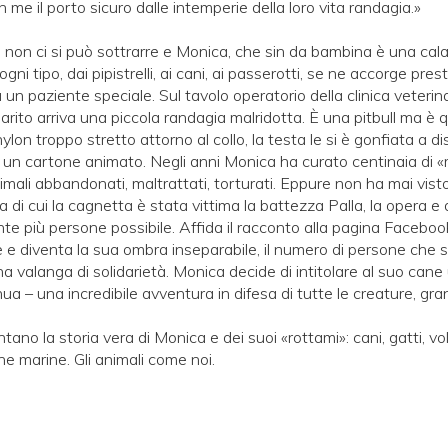
n me il porto sicuro dalle intemperie della loro vita randagia.»
i non ci si può sottrarre e Monica, che sin da bambina è una cala
i ogni tipo, dai pipistrelli, ai cani, ai passerotti, se ne accorge pre
 un paziente speciale. Sul tavolo operatorio della clinica veterina
rito arriva una piccola randagia malridotta. È una pitbull ma è qu
nylon troppo stretto attorno al collo, la testa le si è gonfiata a 
i un cartone animato. Negli anni Monica ha curato centinaia di «
nimali abbandonati, maltrattati, torturati. Eppure non ha mai visto
a di cui la cagnetta è stata vittima la battezza Palla, la opera e
te più persone possibile. Affida il racconto alla pagina Facebook 
 e diventa la sua ombra inseparabile, il numero di persone che s
 valanga di solidarietà. Monica decide di intitolare al suo cane 
nua – una incredibile avventura in difesa di tutte le creature, gran
no la storia vera di Monica e dei suoi «rottami»: cani, gatti, volpi
he marine. Gli animali come noi.