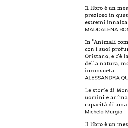
Il libro è un me
prezioso in ques
estremi innalza
MADDALENA BO
In "Animali come
con i suoi profu
Oristano, e c'è 
della natura, mo
inconsueta.
ALESSANDRA QU
Le storie di Mo
uomini e animali
capacità di ama
Michela Murgia
Il libro è un me