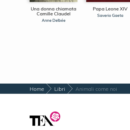
n difetto
Una donna chiamata
Papa Leone XIV
lioso
Camille Claudel
Saverio Gaeta
imsion
Anne Delbée
Home
Libri
Animali come noi