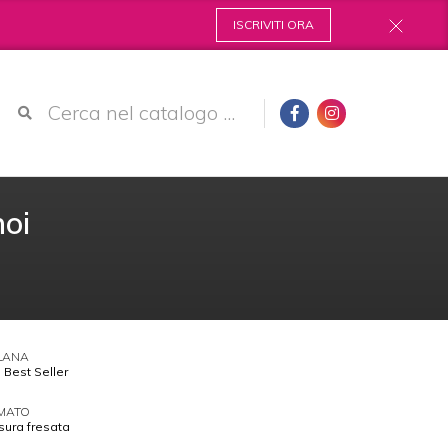
ISCRIVITI ORA
noi
LANA
 Best Seller
MATO
sura fresata