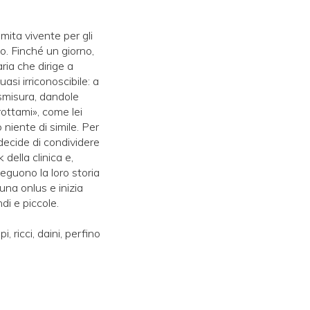
mita vivente per gli
sto. Finché un giorno,
ria che dirige a
asi irriconoscibile: a
dismisura, dandole
rottami», come lei
 niente di simile. Per
 decide di condividere
della clinica e,
eguono la loro storia
una onlus e inizia
di e piccole.
, ricci, daini, perfino