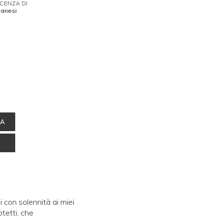
ICENZA DI
anesi
NA
con solennità ai miei
otetti, che