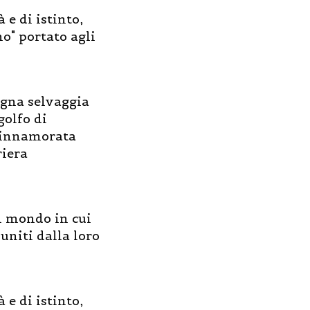
 e di istinto,
o" portato agli
degna selvaggia
golfo di
, innamorata
riera
n mondo in cui
uniti dalla loro
 e di istinto,