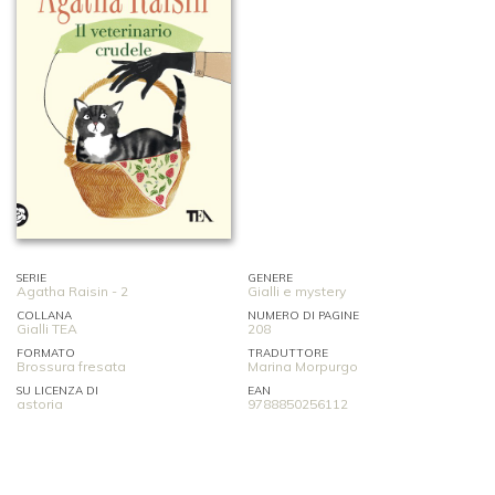
SERIE
GENERE
Agatha Raisin - 2
Gialli e mystery
COLLANA
NUMERO DI PAGINE
Gialli TEA
208
FORMATO
TRADUTTORE
Brossura fresata
Marina Morpurgo
SU LICENZA DI
EAN
astoria
9788850256112