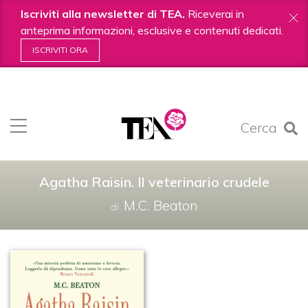
Iscriviti alla newsletter di TEA.
Riceverai in
anteprima informazioni, esclusive e contenuti dedicati.
ISCRIVITI ORA
Salta
ai
contenuti.
Cerca
|
Salta
alla
navigazione
Agatha Raisin. Il veterinario crudele
M.C. Beaton
di