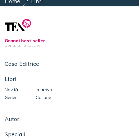
Home
Libri
Agatha Raisin. Il veterinario crudele
Grandi best seller
per tutte le tasche
Casa Editrice
Libri
Novità
In arrivo
Generi
Collane
Autori
Speciali