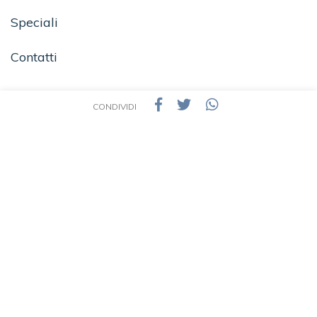
Speciali
Contatti
CONDIVIDI
SEGUICI SU
TEA - Tascabili degli Editori Associati S.r.l. | All rights reserved © 2026 | P.IVA:
09691220157
Una casa editrice del Gruppo editoriale Mauri Spagnol
Il sito tealibri.it partecipa ai programmi di affiliazione dei negozi IBS.it e Amazon EU,
forme di accordo che consentono ai siti di recepire una piccola quota dei ricavi sui
prodotti linkati e poi acquistati dagli utenti, senza variazione di prezzo per questi
ultimi.