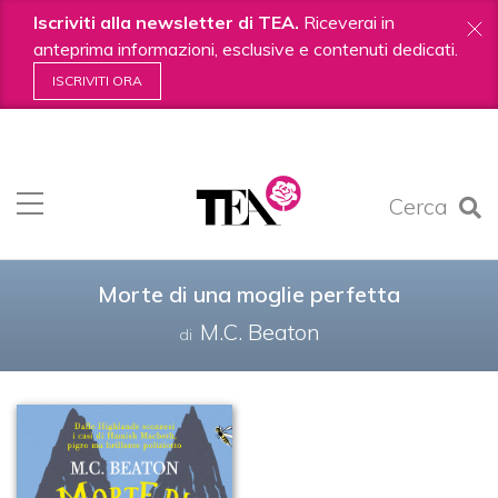
Iscriviti alla newsletter di TEA.
Riceverai in
anteprima informazioni, esclusive e contenuti dedicati.
ISCRIVITI ORA
Salta
ai
contenuti.
Cerca
|
Salta
alla
navigazione
Morte di una moglie perfetta
M.C. Beaton
di