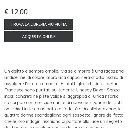
€ 12,00
TROVA LA LIBRERIA PIÙ VICINA
ACQUISTA ONLINE
Un delitto è sempre orribile. Ma se a morire è una ragazzina
undicenne, di colore, allora una cappa nera di odio rischia di
avvolgere l'intera comunità. E infatti gli occhi di tutta San
Francisco sono puntati sul tenente Lindsay Boxer. Senza
indizi concreti né piste valide si aggrappa all’unica risorsa
su cui può contare, cioè riunire di nuovo le «Donne del club
omicidi». Unite da un patto di fedeltà e di collaborazione, le
quattro donne scandagliano ogni sospetto, ignare del fatto
che le loro indagini rischiano di portare alla luce un segreto
destinato a sconvolgere anche la loro vita privata…