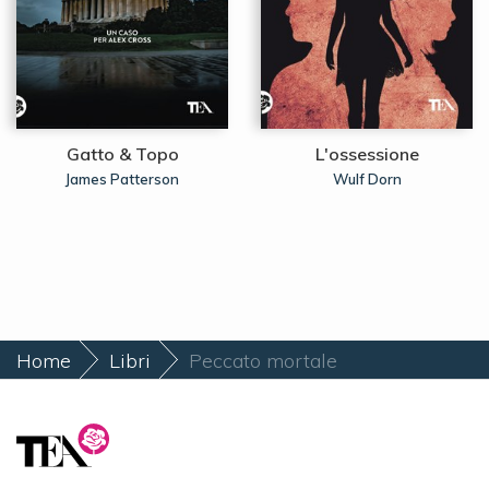
Gatto & Topo
L'ossessione
James Patterson
Wulf Dorn
Home
Libri
Peccato mortale