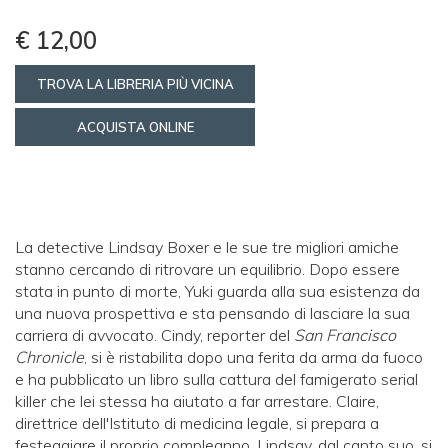
€ 12,00
TROVA LA LIBRERIA PIÙ VICINA
ACQUISTA ONLINE
La detective Lindsay Boxer e le sue tre migliori amiche
stanno cercando di ritrovare un equilibrio. Dopo essere
stata in punto di morte, Yuki guarda alla sua esistenza da
una nuova prospettiva e sta pensando di lasciare la sua
carriera di avvocato. Cindy, reporter del
San Francisco
Chronicle
, si è ristabilita dopo una ferita da arma da fuoco
e ha pubblicato un libro sulla cattura del famigerato serial
killer che lei stessa ha aiutato a far arrestare. Claire,
direttrice dell'Istituto di medicina legale, si prepara a
festeggiare il proprio compleanno. Lindsay, dal canto suo, si