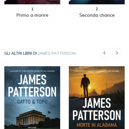
1
2
Primo a morire
Seconda chance
GLI ALTRI LIBRI DI
JAMES PATTERSON