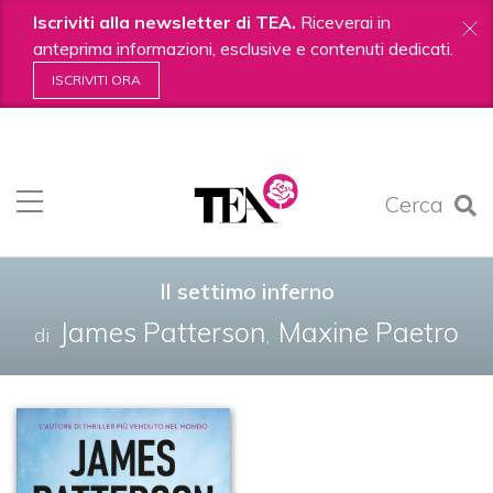
Iscriviti alla newsletter di TEA.
Riceverai in
anteprima informazioni, esclusive e contenuti dedicati.
ISCRIVITI ORA
Salta
ai
contenuti.
Cerca
|
Salta
alla
navigazione
Il settimo inferno
James Patterson
Maxine Paetro
di
,