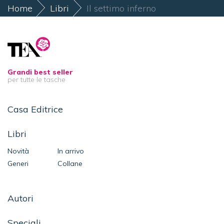
Home
Libri
Il settimo inferno
Grandi best seller
per tutte le tasche
Casa Editrice
Libri
Novità
In arrivo
Generi
Collane
Autori
Speciali