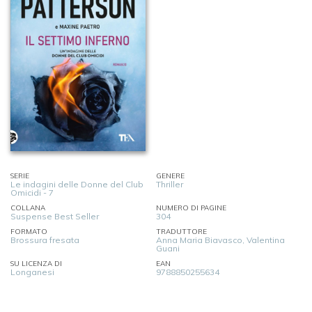
SERIE
GENERE
Le indagini delle Donne del Club
Thriller
Omicidi - 7
COLLANA
NUMERO DI PAGINE
Suspense Best Seller
304
FORMATO
TRADUTTORE
Brossura fresata
Anna Maria Biavasco, Valentina
Guani
SU LICENZA DI
EAN
Longanesi
9788850255634