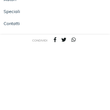
Speciali
Contatti
CONDIVIDI
SEGUICI SU
TEA - Tascabili degli Editori Associati S.r.l. | All rights reserved © 2026 | P.IVA:
09691220157
Una casa editrice del Gruppo editoriale Mauri Spagnol
Il sito tealibri.it partecipa ai programmi di affiliazione dei negozi IBS.it e Amazon EU,
forme di accordo che consentono ai siti di recepire una piccola quota dei ricavi sui
prodotti linkati e poi acquistati dagli utenti, senza variazione di prezzo per questi
ultimi.