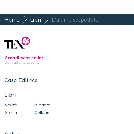
Home
Libri
L'ultimo sospettato
Grandi best seller
per tutte le tasche
Casa Editrice
Libri
Novità
In arrivo
Generi
Collane
Autori