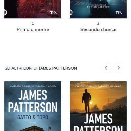
1
2
Primo a morire
Seconda chance
GLI ALTRI LIBRI DI
JAMES PATTERSON