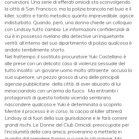
convinzioni. Una serie di efferati omicidi sta sconvolgendo
la città di San Francisco, ma la polizia brancola nel buio e il
killer, scaltro e tanto metodico quanto imprevedibile, agisce
indisturbato. Quando, però, una donna chiede un colloquio
con Lindsay tutto cambia. Le informazioni confidenziali di
cui è in possesso rivelano alla detective un’inquietante
verità: all’interno del suo dipartimento di polizia qualcosa è
andato terribilmente storto.
Nel frattempo, il sostituto procuratore Yuki Castellano è
alle prese con un delicato caso di violenza sessuale del
tutto insolito: un giovane uomo molto attraente accusa la
sua superiore, un pezzo grosso di una delle principali
agenzie pubblicitarie della città, di aver abusato di lui
minacciandolo con un’arma da fuoco. Ma entrambi i
protagonisti di questa torbida vicenda sembrano
nascondere qualcosa e Yuki è determinata a scoprirlo.
Mentre il processo è in corso, la caccia al killer attirerà
Lindsay al di fuori della sua giurisdizione e le farà correre
grandi rischi. Le Donne del Club Omicidi, preoccupate per
l’incolumità della cara amica, proveranno a metterla in
guardia dal prendere troppo a cuore la situazione. Ma