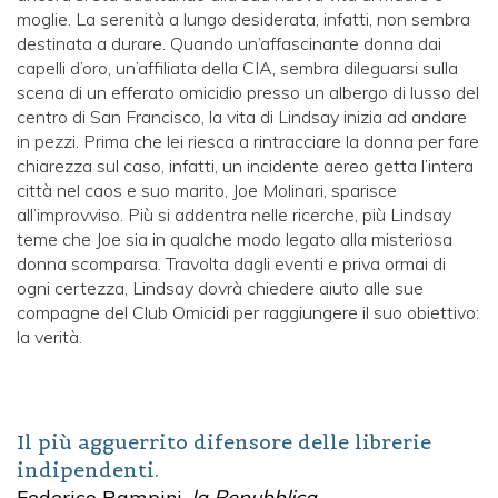
moglie. La serenità a lungo desiderata, infatti, non sembra
destinata a durare. Quando un’affascinante donna dai
capelli d’oro, un’affiliata della CIA, sembra dileguarsi sulla
scena di un efferato omicidio presso un albergo di lusso del
centro di San Francisco, la vita di Lindsay inizia ad andare
in pezzi. Prima che lei riesca a rintracciare la donna per fare
chiarezza sul caso, infatti, un incidente aereo getta l’intera
città nel caos e suo marito, Joe Molinari, sparisce
all’improvviso. Più si addentra nelle ricerche, più Lindsay
teme che Joe sia in qualche modo legato alla misteriosa
donna scomparsa. Travolta dagli eventi e priva ormai di
ogni certezza, Lindsay dovrà chiedere aiuto alle sue
compagne del Club Omicidi per raggiungere il suo obiettivo:
la verità.
Il più agguerrito difensore delle librerie
indipendenti.
Federico Rampini,
la Repubblica