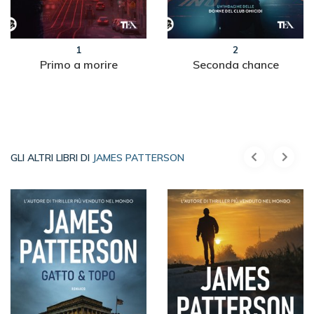
1
2
Primo a morire
Seconda chance
GLI ALTRI LIBRI DI
JAMES PATTERSON