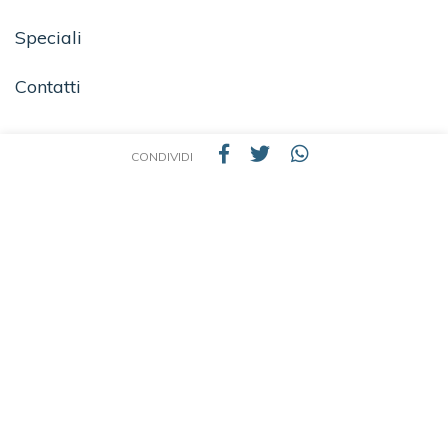
Speciali
Contatti
CONDIVIDI
SEGUICI SU
TEA - Tascabili degli Editori Associati S.r.l. | All rights reserved © 2026 | P.IVA:
09691220157
Una casa editrice del Gruppo editoriale Mauri Spagnol
Il sito tealibri.it partecipa ai programmi di affiliazione dei negozi IBS.it e Amazon EU,
forme di accordo che consentono ai siti di recepire una piccola quota dei ricavi sui
prodotti linkati e poi acquistati dagli utenti, senza variazione di prezzo per questi
ultimi.